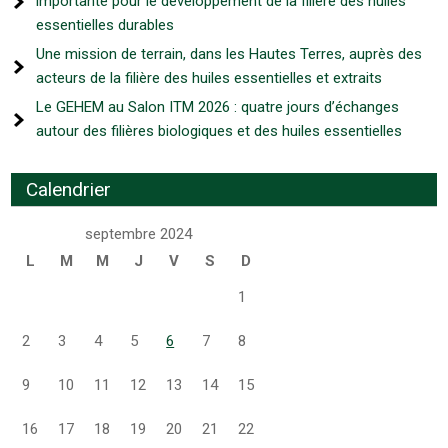
importante pour le développement de la filière des huiles
essentielles durables
Une mission de terrain, dans les Hautes Terres, auprès des
acteurs de la filière des huiles essentielles et extraits
Le GEHEM au Salon ITM 2026 : quatre jours d’échanges
autour des filières biologiques et des huiles essentielles
Calendrier
septembre 2024
L
M
M
J
V
S
D
1
2
3
4
5
6
7
8
9
10
11
12
13
14
15
16
17
18
19
20
21
22